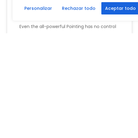
Personalizar
Rechazar todo
Aceptar todo
Hello Brooklyn
Even the all-powerful Pointing has no control
about the blind texts it is an almost
unorthographic life One day however…
Admin
No Comments